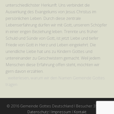
unterschiedlichster Herkunft. Uns verbindet die
Auswirkung des Evangeliums von Jesus Christus im
persönlichen Leben. Durch diese zentrale
Lebenserfahrung dürfen wir mit Gott, unserem Schöpfer
in einer engen Beziehung leben. Trennte uns früher
Schuld und Sünde von Gott, ist jetzt Liebe und tiefer
Friede von Gott in Herz und Leben eingekehrt. Die
unendliche Liebe hat uns zu Kindern Gottes und
untereinander zu Geschwistern gemacht. Weil jedem
Menschen diese Erfahrung offen steht, möchten wir
gern davon erzählen.
...weiterlesen, warum wir den Namen Gemeinde Gottes
tragen
© 2016 Gemeinde Gottes Deutschland I Besucher 355530 I
Datenschutz
I
Impressum
I
Kontakt